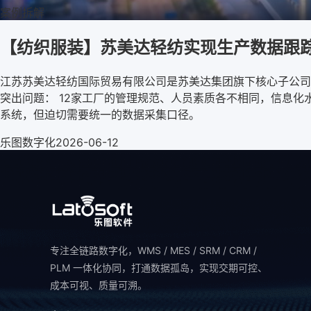
案例拆解
【纺织服装】苏美达轻纺实现生产数据跟
江苏苏美达轻纺国际贸易有限公司是苏美达集团旗下核心子公司
突出问题： 12家工厂的管理规范、人员素质各不相同，信息化
系统，但迫切需要统一的数据采集口径。
乐图数字化
2026-06-12
专注全链路数字化，WMS / MES / SRM / CRM /
PLM 一体化协同，打通数据孤岛，实现交期可控、
成本可视、质量可溯。