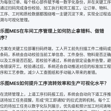
为每张订单、每个核心部件赋予唯一数字化身份，并在关键工序
通过扫码完成身份校验、加工执行和完工报工，让订单、物料、
工序、工时和质检数据都围绕唯一主键沉淀下来，实现全过程追
溯与可视化管理。
乐图MES在车间工序管理上如何防止拿错料、做错
序？
方案在关键工位部署扫码终端，工人开工前先扫描工件二维码或
条码，系统会自动校验当前工单信息、工件身份、物料是否正确
以及工序是否匹配。若校验不通过，系统会锁定设备并告警，避
免错误开工。校验通过后，系统还会自动推送对应的标准加工程
序和工艺参数，减少人工查图纸和手动输入带来的差错。
乐图MES如何提升工序流转效率和生产可视化水平？
在流转管理上，上道工序扫码报工后，系统会自动向下道工序推
送待加工任务提醒，形成“完工即通知”的拉式流转机制。每个工
位的待加工任务以数字化队列展示，优先级和预计加工时间清晰