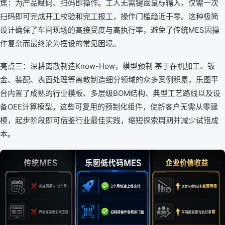
焦：为产品赋码、扫码即操作。工人无需键盘鼠标输入，仅需一次
扫码即可完成开工校验和完工报工，操作门槛趋近于零。这种极简
设计确保了车间现场的高接受度与高执行率，避免了传统MES因操
作复杂而最终沦为摆设的常见困境。
亮点三：深耕离散制造Know-How，模型预制 基于在机加工、钣
金、装配、表面处理等离散制造细分领域的众多案例积累，乐图平
台内置了成熟的行业模板、多层级BOM结构、典型工艺路线以及设
备OEE计算模型。这些可复用的预制化组件，使新客户无需从零建
模，起步阶段即可借鉴行业最佳实践，缩短探索周期并减少试错成
本。