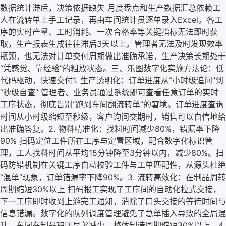
数据统计滞后，决策依据缺失 月度盘点和生产数据汇总依赖工
人在流转单上手工记录，再由车间统计员逐单录入Excel。各工
序的实时产量、工时消耗、一次合格率等关键指标无法即时获
取，生产报表生成往往滞后3天以上。管理者无法及时发现效率
瓶颈，也无法对订单交付周期做出准确承诺，生产决策长期处于
“凭感觉、靠经验”的粗放状态。
三、乐图数字化实施方法论：低
代码驱动，快速交付
1. 生产透明化：订单进度从“小时级追问”到
“秒级自查” 管理者、业务员通过系统即可查看任意订单的实时
工序状态，彻底告别“跑到车间翻流转单”的窘境。订单进度查询
时间从小时级缩短至秒级，客户询问交期时，销售可以自信地给
出准确答复。
2. 物料精准化：找料时间减少80%，错漏率下降
90% 扫码定位工件所在工序与定置区域，配合数字化标识管
理，工人找料时间从平均15分钟降至3分钟以内，减少80%。扫
码防错机制在关键工序自动校验工件与工单匹配性，从源头杜绝
“混单”现象，订单错漏率下降90%。
3. 流转高效化：在制品周转
周期缩短30%以上 扫码报工实现了工序间的自动化拉式交接，
下一工序即时收到上游完工通知，消除了口头交接的等待时间与
信息错漏。数字化的队列调度管理避免了急单插入导致的全局混
乱，车间在制品积压显著减少，整体制造周期缩短30%以上。
4.