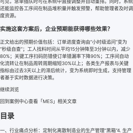
可见，急单插队时可在系统中直接调整并自动重排。同时，系统
还能监控各工序间在制品堆积量并触发预警，帮助管理者及时调
度资源。
实施这套方案后，企业预期能获得哪些效果？
正文给出的预期价值包括：订单进度查询由“小时级追问”变为
“秒级自查”；工人找料时间从平均15分钟降至3分钟以内，减少
80%；关键工序扫码防错使订单错漏率下降90%；工序间自动
化流转让在制品周转周期缩短30%以上；各类生产报表与关键
指标由过去3天以上的滞后统计，变为系统即时生成，支持管理
者基于实时数据进行决策。
继续浏览
回到案例中心
查看「
MES
」相关文章
目录
一、行业痛点分析：定制化离散制造业的生产管理“黑箱”
4. 生产