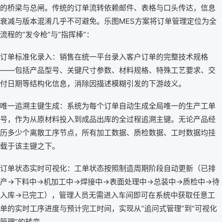
的桥梁与总闸。传统的订单流转依赖邮件、表格与口头传达，信息
衰减与版本混淆几乎不可避免。乐图MES方案将订单管理定位为全
流程的“发令枪”与“指挥棒”：
订单标准化录入：销售在统一平台录入客户订单的完整技术规格
——包括产品型号、关键尺寸参数、材料规格、特殊工艺要求、交
付日期等结构化信息，消除因描述模糊引发的下游歧义。
唯一追溯主键生成：系统为每个订单自动生成全局唯一的生产工单
号，作为从原材料投入到成品出库的全过程追溯主键。无论产品经
历多少个离散工序节点，所有加工数据、质检数据、工时数据均挂
载于该主键之下。
订单状态实时可视化：工单状态按照制造周期阶段自动更新（已排
产→下料中→机加工中→焊接中→表面处理中→总装中→质检中→待
入库→已完工），管理人员无需进入车间即可在系统中获取任意工
单的实时工序进度与预计完工时间，实现从“追问式管理”到“可视化
管理”的转变。