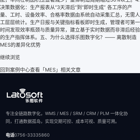
决策数据化：生产报表从“3天滞后”到“即时生成” 各工序的产
量、工时、设备效率、合格率数据由系统自动采集汇总，无需人
工层层统计。生产日报与关键指标看板即时生成，管理者可第一
时间发现效率瓶颈与质量异常，建立基于实时数据而非滞后经验
的生产指挥体系。
五、为什么选择乐图数字化？—— 离散制造
MES的差异化优势
继续浏览
回到案例中心
查看「
MES
」相关文章
专注全链路数字化，WMS / MES / SRM / CRM / PLM 一体化协
同，打通数据孤岛，实现交期可控、成本可视、质量可溯。
电话
0756-33335860