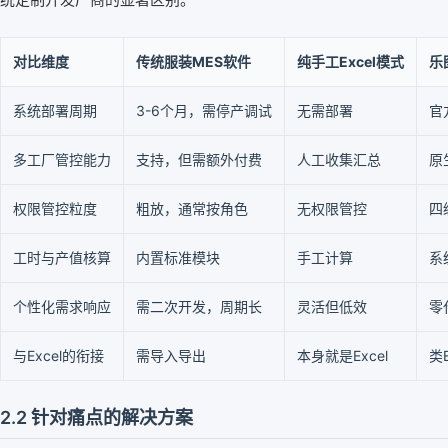
对比维度
传统服装MES软件
纯手工Excel模式
乐
系统部署周期
3-6个月，需停产调试
无需部署
官
多工厂管控能力
支持，但需额外付费
人工收集汇总
原
权限管控粒度
粗放，通常按角色
无权限管控
四
工时与产值核算
内置标准模块
手工计算
系
个性化需求响应
需二次开发，周期长
灵活但低效
零
与Excel的衔接
需导入导出
本身就是Excel
类
2.2 针对痛点的解决方案