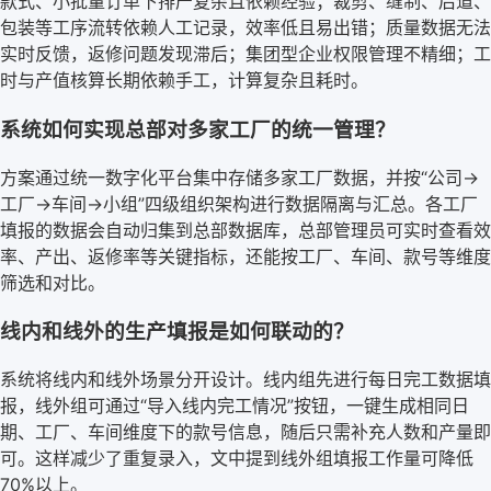
款式、小批量订单下排产复杂且依赖经验；裁剪、缝制、后道、
包装等工序流转依赖人工记录，效率低且易出错；质量数据无法
实时反馈，返修问题发现滞后；集团型企业权限管理不精细；工
时与产值核算长期依赖手工，计算复杂且耗时。
系统如何实现总部对多家工厂的统一管理？
方案通过统一数字化平台集中存储多家工厂数据，并按“公司→
工厂→车间→小组”四级组织架构进行数据隔离与汇总。各工厂
填报的数据会自动归集到总部数据库，总部管理员可实时查看效
率、产出、返修率等关键指标，还能按工厂、车间、款号等维度
筛选和对比。
线内和线外的生产填报是如何联动的？
系统将线内和线外场景分开设计。线内组先进行每日完工数据填
报，线外组可通过“导入线内完工情况”按钮，一键生成相同日
期、工厂、车间维度下的款号信息，随后只需补充人数和产量即
可。这样减少了重复录入，文中提到线外组填报工作量可降低
70%以上。