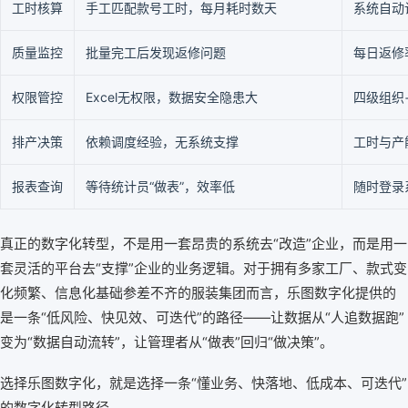
工时核算
手工匹配款号工时，每月耗时数天
系统自动
质量监控
批量完工后发现返修问题
每日返修
权限管控
Excel无权限，数据安全隐患大
四级组织
排产决策
依赖调度经验，无系统支撑
工时与产
报表查询
等待统计员“做表”，效率低
随时登录
真正的数字化转型，不是用一套昂贵的系统去“改造”企业，而是用一
套灵活的平台去“支撑”企业的业务逻辑。对于拥有多家工厂、款式变
化频繁、信息化基础参差不齐的服装集团而言，乐图数字化提供的
是一条“低风险、快见效、可迭代”的路径——让数据从“人追数据跑”
变为“数据自动流转”，让管理者从“做表”回归“做决策”。
选择乐图数字化，就是选择一条“懂业务、快落地、低成本、可迭代”
的数字化转型路径。