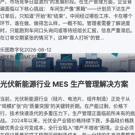
严、市场竞争日益激烈”的发展阶段。在生产管理方面，企业普
遍面临以下核心挑战： 车间生产像“黑箱”——计划员下达生产
订单后，只知道“开始”和“结束”，中间经过哪些工序、卡在哪个
环节、谁在做、做得怎么样，一概不知。管理者需要了解进度
时，只能跑到车间口头询问或等待班组长汇报，信息严重滞后。
在订单交期紧张的情况下，这种“靠人打听”的管…
乐图数字化
2026-06-12
光伏新能源
MES
ERP
案例拆解
光伏新能源行业 MES 生产管理解决方案
当前，光伏新能源行业（硅片、电池片、组件制造）正处于从
“规模扩张”向“质量突围”的关键转折期。在产能过剩、价格下
行、技术快速迭代的多重压力下，生产管理正面临前所未有的挑
战。 2024年以来，光伏全产业链价格持续下跌，多晶硅价格跌
破优秀企业可变成本，全行业陷入“增产不增收”困境。企业必须
在保证质量前提下极限压缩制造成本，每一分钱的生产浪费都直