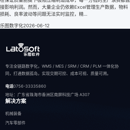
接影响利润。然而，大量企业仍依赖Excel管理生产数据，物料
损耗、良率波动等问题无法实时监控，精…
乐图数字化
2026-06-12
专注全链路数字化，WMS / MES / SRM / CRM / PLM 一体化协
同，打通数据孤岛，实现交期可控、成本可视、质量可溯。
电话
0756-33335860
地址：广东省珠海市香洲区南屏科技广场 A307
解决方案
机械装备
汽车零部件